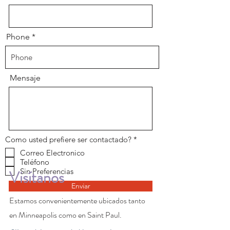
Phone
Mensaje
O
Como usted prefiere ser contactado?
*
b
Correo Electronico
l
Teléfono
i
g
Sin Preferencias
Visítanos
a
t
Enviar
o
Estamos convenientemente ubicados tanto
r
i
en Minneapolis como en Saint Paul.
o